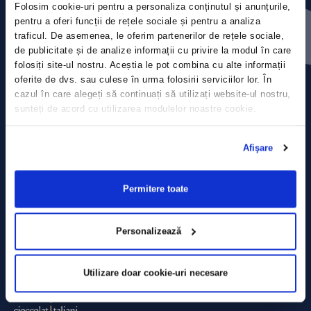
Folosim cookie-uri pentru a personaliza conținutul și anunțurile,
Press releases
pentru a oferi funcții de rețele sociale și pentru a analiza
traficul. De asemenea, le oferim partenerilor de rețele sociale,
Privacy Policy
de publicitate și de analize informații cu privire la modul în care
folosiți site-ul nostru. Aceștia le pot combina cu alte informații
Contact
oferite de dvs. sau culese în urma folosirii serviciilor lor. În
cazul în care alegeți să continuați să utilizați website-ul nostru,
sunteți de acord cu utilizarea modulelor noastre cookie.
Data Processing policy
Terms and Conditions
Afişare
Cookie policy
Permitere toate
Personalizează
Utilizare doar cookie-uri necesare