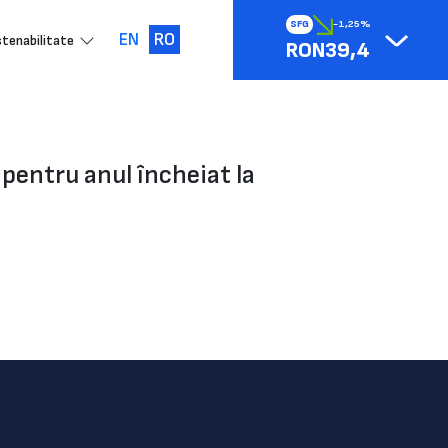
SFG
-1,25%
EN
RO
tenabilitate
RON39,4
 pentru anul încheiat la