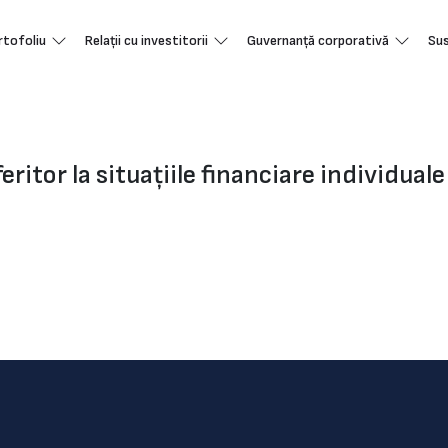
rtofoliu
Relații cu investitorii
Guvernanță corporativă
Sus
ritor la situațiile financiare individuale