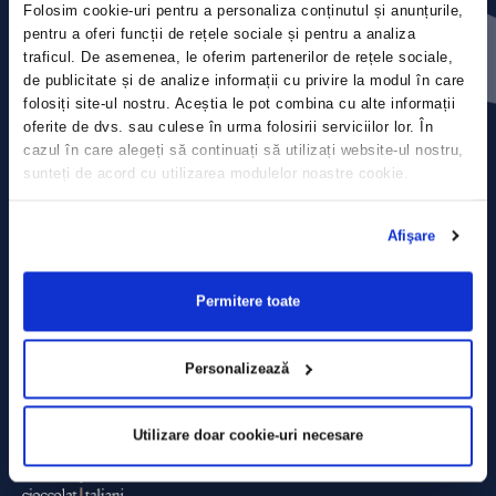
Folosim cookie-uri pentru a personaliza conținutul și anunțurile,
Press releases
pentru a oferi funcții de rețele sociale și pentru a analiza
traficul. De asemenea, le oferim partenerilor de rețele sociale,
Privacy Policy
de publicitate și de analize informații cu privire la modul în care
folosiți site-ul nostru. Aceștia le pot combina cu alte informații
Contact
oferite de dvs. sau culese în urma folosirii serviciilor lor. În
cazul în care alegeți să continuați să utilizați website-ul nostru,
sunteți de acord cu utilizarea modulelor noastre cookie.
Data Processing policy
Terms and Conditions
Afişare
Cookie policy
Permitere toate
Personalizează
Utilizare doar cookie-uri necesare