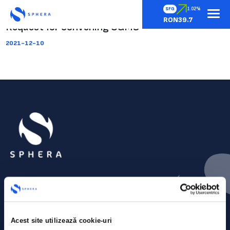
SFG
1.02%
RON39.7
Request for convening OGMS
2021-12-10
Acest site utilizează cookie-uri