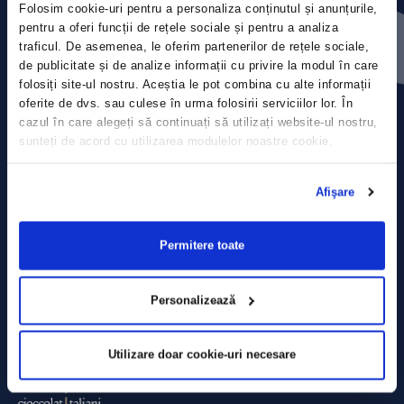
Folosim cookie-uri pentru a personaliza conținutul și anunțurile,
Press releases
pentru a oferi funcții de rețele sociale și pentru a analiza
traficul. De asemenea, le oferim partenerilor de rețele sociale,
Privacy Policy
de publicitate și de analize informații cu privire la modul în care
folosiți site-ul nostru. Aceștia le pot combina cu alte informații
Contact
oferite de dvs. sau culese în urma folosirii serviciilor lor. În
cazul în care alegeți să continuați să utilizați website-ul nostru,
sunteți de acord cu utilizarea modulelor noastre cookie.
Data Processing policy
Terms and Conditions
Afişare
Cookie policy
Permitere toate
Personalizează
Utilizare doar cookie-uri necesare