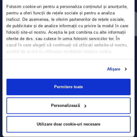
Folosim cookie-uri pentru a personaliza conținutul și anunțurile,
Press releases
pentru a oferi funcții de rețele sociale și pentru a analiza
traficul. De asemenea, le oferim partenerilor de rețele sociale,
de publicitate și de analize informații cu privire la modul în care
Privacy Policy
folosiți site-ul nostru. Aceștia le pot combina cu alte informații
oferite de dvs. sau culese în urma folosirii serviciilor lor. În
Contact
cazul în care alegeți să continuați să utilizați website-ul nostru,
sunteți de acord cu utilizarea modulelor noastre cookie.
Data Processing policy
Afişare
Terms and Conditions
Cookie policy
Permitere toate
Personalizează
Utilizare doar cookie-uri necesare