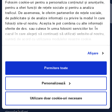
Folosim cookie-uri pentru a personaliza conținutul și anunțurile,
Press releases
pentru a oferi funcții de rețele sociale și pentru a analiza
traficul. De asemenea, le oferim partenerilor de rețele sociale,
Privacy Policy
de publicitate și de analize informații cu privire la modul în care
folosiți site-ul nostru. Aceștia le pot combina cu alte informații
Contact
oferite de dvs. sau culese în urma folosirii serviciilor lor. În
cazul în care alegeți să continuați să utilizați website-ul nostru,
sunteți de acord cu utilizarea modulelor noastre cookie.
Data Processing policy
Terms and Conditions
Afişare
Cookie policy
Permitere toate
Personalizează
Utilizare doar cookie-uri necesare