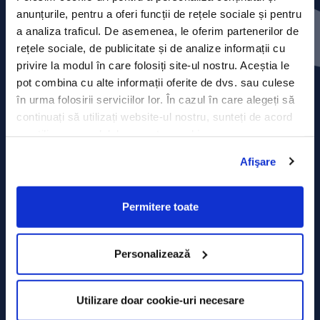
Press releases
anunțurile, pentru a oferi funcții de rețele sociale și pentru
a analiza traficul. De asemenea, le oferim partenerilor de
Privacy Policy
rețele sociale, de publicitate și de analize informații cu
privire la modul în care folosiți site-ul nostru. Aceștia le
Contact
pot combina cu alte informații oferite de dvs. sau culese
în urma folosirii serviciilor lor. În cazul în care alegeți să
Data Processing policy
continuați să utilizați website-ul nostru, sunteți de acord
cu utilizarea modulelor noastre cookie.
Terms and Conditions
Afişare
Cookie policy
Permitere toate
Personalizează
Utilizare doar cookie-uri necesare