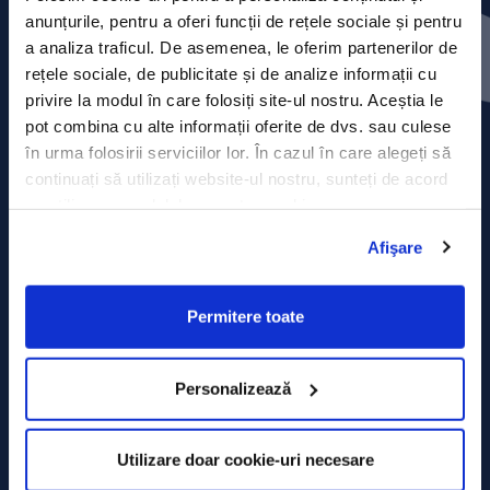
Press releases
anunțurile, pentru a oferi funcții de rețele sociale și pentru
a analiza traficul. De asemenea, le oferim partenerilor de
Privacy Policy
rețele sociale, de publicitate și de analize informații cu
privire la modul în care folosiți site-ul nostru. Aceștia le
Contact
pot combina cu alte informații oferite de dvs. sau culese
în urma folosirii serviciilor lor. În cazul în care alegeți să
Data Processing policy
continuați să utilizați website-ul nostru, sunteți de acord
cu utilizarea modulelor noastre cookie.
Terms and Conditions
Afişare
Cookie policy
Permitere toate
Personalizează
Utilizare doar cookie-uri necesare