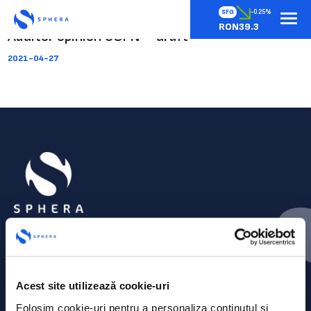
SFG
-0.25%
RON39.3
Auditor opinion USFN – draft
2021-04-27
Acest site utilizează cookie-uri
Folosim cookie-uri pentru a personaliza conținutul și