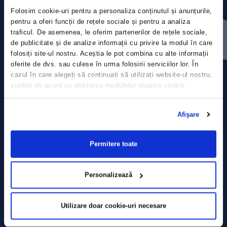
Folosim cookie-uri pentru a personaliza conținutul și anunțurile,
Press releases
pentru a oferi funcții de rețele sociale și pentru a analiza
traficul. De asemenea, le oferim partenerilor de rețele sociale,
de publicitate și de analize informații cu privire la modul în care
Privacy Policy
folosiți site-ul nostru. Aceștia le pot combina cu alte informații
oferite de dvs. sau culese în urma folosirii serviciilor lor. În
Contact
cazul în care alegeți să continuați să utilizați website-ul nostru,
sunteți de acord cu utilizarea modulelor noastre cookie.
Data Processing policy
Afişare
Terms and Conditions
Cookie policy
Permitere toate
Personalizează
Utilizare doar cookie-uri necesare