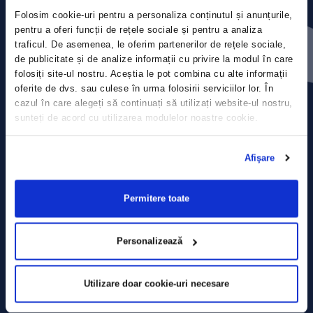
Folosim cookie-uri pentru a personaliza conținutul și anunțurile,
Press releases
pentru a oferi funcții de rețele sociale și pentru a analiza
traficul. De asemenea, le oferim partenerilor de rețele sociale,
de publicitate și de analize informații cu privire la modul în care
Privacy Policy
folosiți site-ul nostru. Aceștia le pot combina cu alte informații
oferite de dvs. sau culese în urma folosirii serviciilor lor. În
Contact
cazul în care alegeți să continuați să utilizați website-ul nostru,
sunteți de acord cu utilizarea modulelor noastre cookie.
Data Processing policy
Afişare
Terms and Conditions
Cookie policy
Permitere toate
Personalizează
Utilizare doar cookie-uri necesare