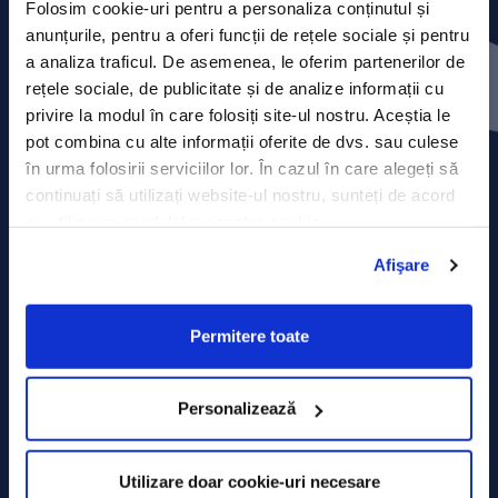
Folosim cookie-uri pentru a personaliza conținutul și
anunțurile, pentru a oferi funcții de rețele sociale și pentru
Press releases
a analiza traficul. De asemenea, le oferim partenerilor de
rețele sociale, de publicitate și de analize informații cu
Privacy Policy
privire la modul în care folosiți site-ul nostru. Aceștia le
pot combina cu alte informații oferite de dvs. sau culese
Contact
în urma folosirii serviciilor lor. În cazul în care alegeți să
continuați să utilizați website-ul nostru, sunteți de acord
Data Processing policy
cu utilizarea modulelor noastre cookie.
Terms and Conditions
Afişare
Cookie policy
Permitere toate
Personalizează
Utilizare doar cookie-uri necesare