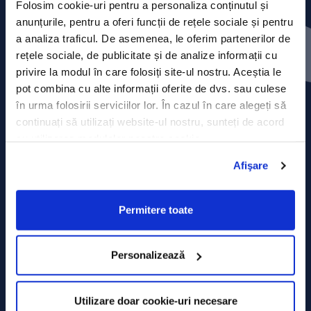
Folosim cookie-uri pentru a personaliza conținutul și
anunțurile, pentru a oferi funcții de rețele sociale și pentru
Press releases
a analiza traficul. De asemenea, le oferim partenerilor de
rețele sociale, de publicitate și de analize informații cu
Privacy Policy
privire la modul în care folosiți site-ul nostru. Aceștia le
pot combina cu alte informații oferite de dvs. sau culese
Contact
în urma folosirii serviciilor lor. În cazul în care alegeți să
continuați să utilizați website-ul nostru, sunteți de acord
Data Processing policy
cu utilizarea modulelor noastre cookie.
Terms and Conditions
Afişare
Cookie policy
Permitere toate
Personalizează
Utilizare doar cookie-uri necesare