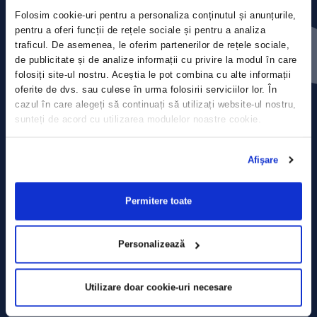
Folosim cookie-uri pentru a personaliza conținutul și anunțurile,
Press releases
pentru a oferi funcții de rețele sociale și pentru a analiza
traficul. De asemenea, le oferim partenerilor de rețele sociale,
de publicitate și de analize informații cu privire la modul în care
Privacy Policy
folosiți site-ul nostru. Aceștia le pot combina cu alte informații
oferite de dvs. sau culese în urma folosirii serviciilor lor. În
Contact
cazul în care alegeți să continuați să utilizați website-ul nostru,
sunteți de acord cu utilizarea modulelor noastre cookie.
Data Processing policy
Afişare
Terms and Conditions
Cookie policy
Permitere toate
Personalizează
Utilizare doar cookie-uri necesare