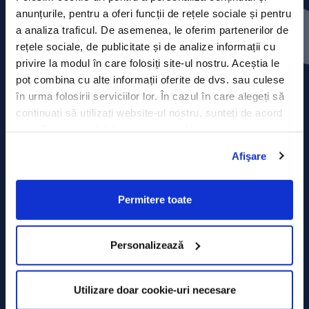
Press releases
anunțurile, pentru a oferi funcții de rețele sociale și pentru
a analiza traficul. De asemenea, le oferim partenerilor de
Privacy Policy
rețele sociale, de publicitate și de analize informații cu
privire la modul în care folosiți site-ul nostru. Aceștia le
Contact
pot combina cu alte informații oferite de dvs. sau culese
în urma folosirii serviciilor lor. În cazul în care alegeți să
Data Processing policy
continuați să utilizați website-ul nostru, sunteți de acord
cu utilizarea modulelor noastre cookie.
Terms and Conditions
Afişare
Cookie policy
Permitere toate
Personalizează
Utilizare doar cookie-uri necesare