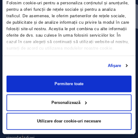
Folosim cookie-uri pentru a personaliza conținutul și anunțurile,
Press releases
pentru a oferi funcții de rețele sociale și pentru a analiza
traficul. De asemenea, le oferim partenerilor de rețele sociale,
Privacy Policy
de publicitate și de analize informații cu privire la modul în care
folosiți site-ul nostru. Aceștia le pot combina cu alte informații
Contact
oferite de dvs. sau culese în urma folosirii serviciilor lor. În
cazul în care alegeți să continuați să utilizați website-ul nostru,
sunteți de acord cu utilizarea modulelor noastre cookie.
Data Processing policy
Terms and Conditions
Afişare
Cookie policy
Permitere toate
Personalizează
Utilizare doar cookie-uri necesare