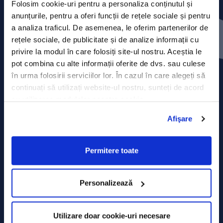
Folosim cookie-uri pentru a personaliza conținutul și
anunțurile, pentru a oferi funcții de rețele sociale și pentru
Press releases
a analiza traficul. De asemenea, le oferim partenerilor de
rețele sociale, de publicitate și de analize informații cu
Privacy Policy
privire la modul în care folosiți site-ul nostru. Aceștia le
pot combina cu alte informații oferite de dvs. sau culese
Contact
în urma folosirii serviciilor lor. În cazul în care alegeți să
continuați să utilizați website-ul nostru, sunteți de acord
Data Processing policy
cu utilizarea modulelor noastre cookie.
Terms and Conditions
Afişare
Cookie policy
Permitere toate
Personalizează
Utilizare doar cookie-uri necesare