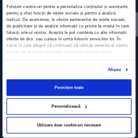
Folosim cookie-uri pentru a personaliza conținutul și anunțurile,
Press releases
pentru a oferi funcții de rețele sociale și pentru a analiza
traficul. De asemenea, le oferim partenerilor de rețele sociale,
de publicitate și de analize informații cu privire la modul în care
Privacy Policy
folosiți site-ul nostru. Aceștia le pot combina cu alte informații
oferite de dvs. sau culese în urma folosirii serviciilor lor. În
Contact
cazul în care alegeți să continuați să utilizați website-ul nostru,
sunteți de acord cu utilizarea modulelor noastre cookie.
Data Processing policy
Afişare
Terms and Conditions
Cookie policy
Permitere toate
Personalizează
Utilizare doar cookie-uri necesare