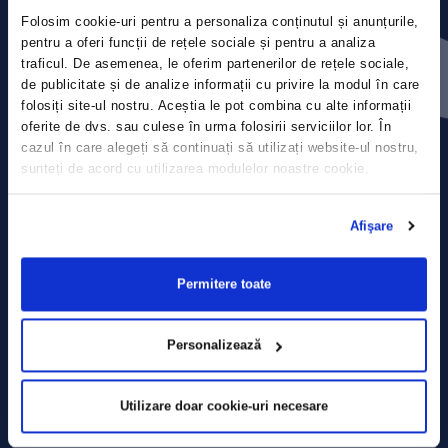
Folosim cookie-uri pentru a personaliza conținutul și anunțurile,
Press releases
pentru a oferi funcții de rețele sociale și pentru a analiza
traficul. De asemenea, le oferim partenerilor de rețele sociale,
de publicitate și de analize informații cu privire la modul în care
Privacy Policy
folosiți site-ul nostru. Aceștia le pot combina cu alte informații
oferite de dvs. sau culese în urma folosirii serviciilor lor. În
Contact
cazul în care alegeți să continuați să utilizați website-ul nostru,
sunteți de acord cu utilizarea modulelor noastre cookie.
Data Processing policy
Afişare
Terms and Conditions
Cookie policy
Permitere toate
Personalizează
Utilizare doar cookie-uri necesare