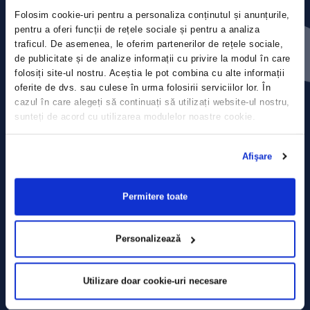
Folosim cookie-uri pentru a personaliza conținutul și anunțurile,
Press releases
pentru a oferi funcții de rețele sociale și pentru a analiza
traficul. De asemenea, le oferim partenerilor de rețele sociale,
de publicitate și de analize informații cu privire la modul în care
Privacy Policy
folosiți site-ul nostru. Aceștia le pot combina cu alte informații
oferite de dvs. sau culese în urma folosirii serviciilor lor. În
Contact
cazul în care alegeți să continuați să utilizați website-ul nostru,
sunteți de acord cu utilizarea modulelor noastre cookie.
Data Processing policy
Afişare
Terms and Conditions
Cookie policy
Permitere toate
Personalizează
Utilizare doar cookie-uri necesare