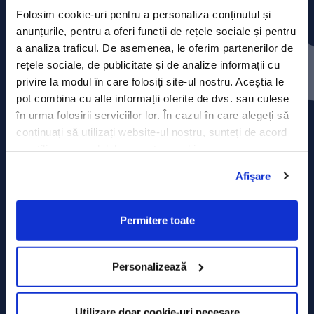
Folosim cookie-uri pentru a personaliza conținutul și
anunțurile, pentru a oferi funcții de rețele sociale și pentru
Press releases
a analiza traficul. De asemenea, le oferim partenerilor de
rețele sociale, de publicitate și de analize informații cu
Privacy Policy
privire la modul în care folosiți site-ul nostru. Aceștia le
pot combina cu alte informații oferite de dvs. sau culese
Contact
în urma folosirii serviciilor lor. În cazul în care alegeți să
continuați să utilizați website-ul nostru, sunteți de acord
Data Processing policy
cu utilizarea modulelor noastre cookie.
Afişare
Terms and Conditions
Cookie policy
Permitere toate
Personalizează
Utilizare doar cookie-uri necesare