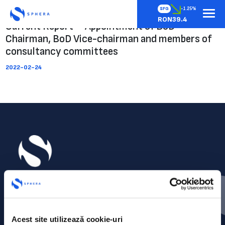
SFG
-1.25%
RON39.4
Current Report – Appointment of BoD
Chairman, BoD Vice-chairman and members of
consultancy committees
2022-02-24
Acest site utilizează cookie-uri