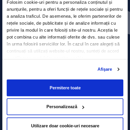
Folosim cookie-uri pentru a personaliza conținutul și
anunțurile, pentru a oferi funcții de rețele sociale și pentru
Press releases
a analiza traficul. De asemenea, le oferim partenerilor de
rețele sociale, de publicitate și de analize informații cu
Privacy Policy
privire la modul în care folosiți site-ul nostru. Aceștia le
pot combina cu alte informații oferite de dvs. sau culese
Contact
în urma folosirii serviciilor lor. În cazul în care alegeți să
continuați să utilizați website-ul nostru, sunteți de acord
Data Processing policy
cu utilizarea modulelor noastre cookie.
Terms and Conditions
Afişare
Cookie policy
Permitere toate
Personalizează
Utilizare doar cookie-uri necesare