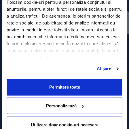
Folosim cookie-uri pentru a personaliza conținutul și
anunțurile, pentru a oferi funcții de rețele sociale și pentru
Press releases
a analiza traficul. De asemenea, le oferim partenerilor de
rețele sociale, de publicitate și de analize informații cu
Privacy Policy
privire la modul în care folosiți site-ul nostru. Aceștia le
pot combina cu alte informații oferite de dvs. sau culese
Contact
în urma folosirii serviciilor lor. În cazul în care alegeți să
continuați să utilizați website-ul nostru, sunteți de acord
Data Processing policy
cu utilizarea modulelor noastre cookie.
Terms and Conditions
Afişare
Cookie policy
Permitere toate
Personalizează
Utilizare doar cookie-uri necesare