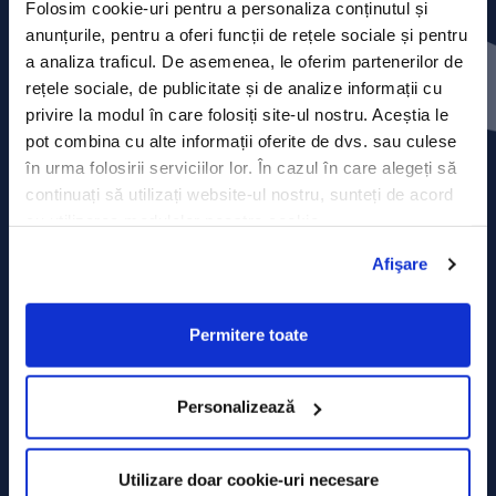
Folosim cookie-uri pentru a personaliza conținutul și
anunțurile, pentru a oferi funcții de rețele sociale și pentru
Press releases
a analiza traficul. De asemenea, le oferim partenerilor de
rețele sociale, de publicitate și de analize informații cu
Privacy Policy
privire la modul în care folosiți site-ul nostru. Aceștia le
pot combina cu alte informații oferite de dvs. sau culese
Contact
în urma folosirii serviciilor lor. În cazul în care alegeți să
continuați să utilizați website-ul nostru, sunteți de acord
Data Processing policy
cu utilizarea modulelor noastre cookie.
Terms and Conditions
Afişare
Cookie policy
Permitere toate
Personalizează
Utilizare doar cookie-uri necesare