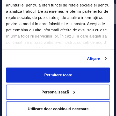
Press releases
anunțurile, pentru a oferi funcții de rețele sociale și pentru
a analiza traficul. De asemenea, le oferim partenerilor de
Privacy Policy
rețele sociale, de publicitate și de analize informații cu
privire la modul în care folosiți site-ul nostru. Aceștia le
Contact
pot combina cu alte informații oferite de dvs. sau culese
în urma folosirii serviciilor lor. În cazul în care alegeți să
Data Processing policy
continuați să utilizați website-ul nostru, sunteți de acord
cu utilizarea modulelor noastre cookie.
Terms and Conditions
Afişare
Cookie policy
Permitere toate
Personalizează
Utilizare doar cookie-uri necesare