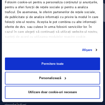
Folosim cookie-uri pentru a personaliza conținutul și anunțurile,
Press releases
pentru a oferi funcții de rețele sociale și pentru a analiza
traficul. De asemenea, le oferim partenerilor de rețele sociale,
Privacy Policy
de publicitate și de analize informații cu privire la modul în care
folosiți site-ul nostru. Aceștia le pot combina cu alte informații
Contact
oferite de dvs. sau culese în urma folosirii serviciilor lor. În
cazul în care alegeți să continuați să utilizați website-ul nostru,
sunteți de acord cu utilizarea modulelor noastre cookie.
Data Processing policy
Terms and Conditions
Afişare
Cookie policy
Permitere toate
Personalizează
Utilizare doar cookie-uri necesare