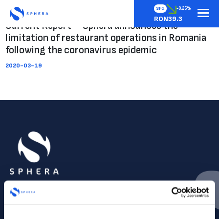
SFG
-0.25%
RON39.3
Current Report – Sphera announces the
limitation of restaurant operations in Romania
following the coronavirus epidemic
2020-03-19