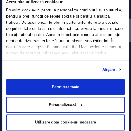
Acest site utilizează cookie-uri
Folosim cookie-uri pentru a personaliza conținutul și anunțurile,
pentru a oferi funcții de rețele sociale și pentru a analiza
Press releases
traficul. De asemenea, le oferim partenerilor de rețele sociale,
de publicitate și de analize informații cu privire la modul în care
Privacy Policy
folosiți site-ul nostru. Aceștia le pot combina cu alte informații
oferite de dvs. sau culese în urma folosirii serviciilor lor. În
cazul în care alegeți să continuați să utilizați website-ul nostru,
Contact
sunteți de acord cu utilizarea modulelor noastre cookie.
Data Processing policy
Afişare
Terms and Conditions
Permitere toate
Cookie policy
Personalizează
Utilizare doar cookie-uri necesare