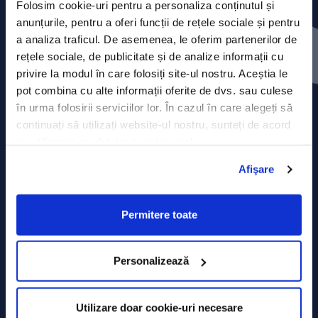
Folosim cookie-uri pentru a personaliza conținutul și
anunțurile, pentru a oferi funcții de rețele sociale și pentru
Press releases
a analiza traficul. De asemenea, le oferim partenerilor de
rețele sociale, de publicitate și de analize informații cu
Privacy Policy
privire la modul în care folosiți site-ul nostru. Aceștia le
pot combina cu alte informații oferite de dvs. sau culese
Contact
în urma folosirii serviciilor lor. În cazul în care alegeți să
continuați să utilizați website-ul nostru, sunteți de acord
Data Processing policy
cu utilizarea modulelor noastre cookie.
Terms and Conditions
Afişare
Cookie policy
Permitere toate
Personalizează
Utilizare doar cookie-uri necesare