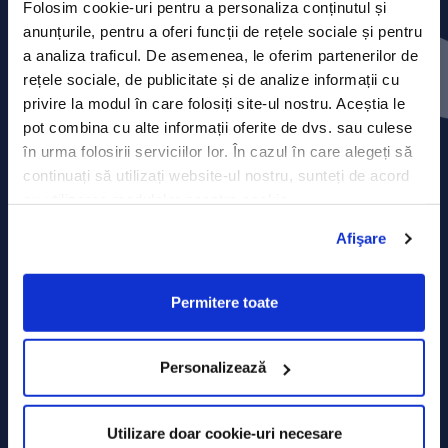
Folosim cookie-uri pentru a personaliza conținutul și
anunțurile, pentru a oferi funcții de rețele sociale și pentru
Press releases
a analiza traficul. De asemenea, le oferim partenerilor de
rețele sociale, de publicitate și de analize informații cu
Privacy Policy
privire la modul în care folosiți site-ul nostru. Aceștia le
pot combina cu alte informații oferite de dvs. sau culese
Contact
în urma folosirii serviciilor lor. În cazul în care alegeți să
continuați să utilizați website-ul nostru, sunteți de acord
Data Processing policy
cu utilizarea modulelor noastre cookie.
Terms and Conditions
Afişare
Cookie policy
Permitere toate
Personalizează
Utilizare doar cookie-uri necesare