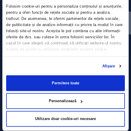
Folosim cookie-uri pentru a personaliza conținutul și anunțurile,
Press releases
pentru a oferi funcții de rețele sociale și pentru a analiza
traficul. De asemenea, le oferim partenerilor de rețele sociale,
de publicitate și de analize informații cu privire la modul în care
Privacy Policy
folosiți site-ul nostru. Aceștia le pot combina cu alte informații
oferite de dvs. sau culese în urma folosirii serviciilor lor. În
Contact
cazul în care alegeți să continuați să utilizați website-ul nostru,
sunteți de acord cu utilizarea modulelor noastre cookie.
Data Processing policy
Afişare
Terms and Conditions
Cookie policy
Permitere toate
Personalizează
Utilizare doar cookie-uri necesare