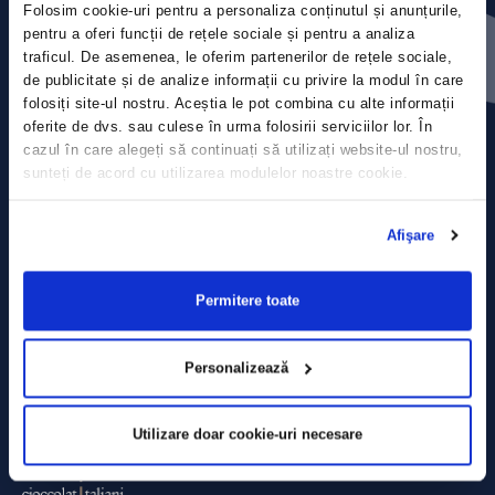
Folosim cookie-uri pentru a personaliza conținutul și anunțurile,
Press releases
pentru a oferi funcții de rețele sociale și pentru a analiza
traficul. De asemenea, le oferim partenerilor de rețele sociale,
Privacy Policy
de publicitate și de analize informații cu privire la modul în care
folosiți site-ul nostru. Aceștia le pot combina cu alte informații
Contact
oferite de dvs. sau culese în urma folosirii serviciilor lor. În
cazul în care alegeți să continuați să utilizați website-ul nostru,
sunteți de acord cu utilizarea modulelor noastre cookie.
Data Processing policy
Terms and Conditions
Afişare
Cookie policy
Permitere toate
Personalizează
Utilizare doar cookie-uri necesare