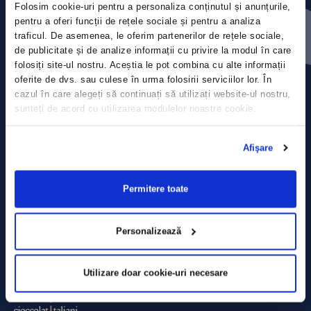
Folosim cookie-uri pentru a personaliza conținutul și anunțurile,
Press releases
pentru a oferi funcții de rețele sociale și pentru a analiza
traficul. De asemenea, le oferim partenerilor de rețele sociale,
Privacy Policy
de publicitate și de analize informații cu privire la modul în care
folosiți site-ul nostru. Aceștia le pot combina cu alte informații
Contact
oferite de dvs. sau culese în urma folosirii serviciilor lor. În
cazul în care alegeți să continuați să utilizați website-ul nostru,
sunteți de acord cu utilizarea modulelor noastre cookie.
Data Processing policy
Terms and Conditions
Afişare
Cookie policy
Permitere toate
Personalizează
Utilizare doar cookie-uri necesare