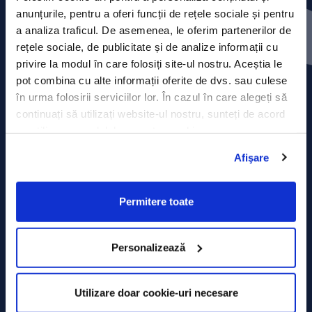
Press releases
anunțurile, pentru a oferi funcții de rețele sociale și pentru
a analiza traficul. De asemenea, le oferim partenerilor de
Privacy Policy
rețele sociale, de publicitate și de analize informații cu
privire la modul în care folosiți site-ul nostru. Aceștia le
Contact
pot combina cu alte informații oferite de dvs. sau culese
în urma folosirii serviciilor lor. În cazul în care alegeți să
Data Processing policy
continuați să utilizați website-ul nostru, sunteți de acord
cu utilizarea modulelor noastre cookie.
Terms and Conditions
Afişare
Cookie policy
Permitere toate
Personalizează
Utilizare doar cookie-uri necesare