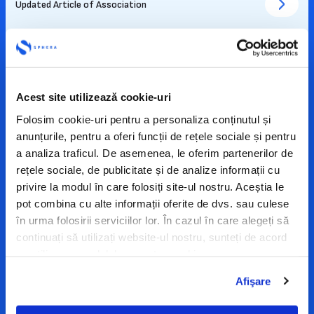
Updated Article of Association
Regulation of the Board of Directors
Acest site utilizează cookie-uri
Regulation of the nomination and remuneration
Folosim cookie-uri pentru a personaliza conținutul și
committee
anunțurile, pentru a oferi funcții de rețele sociale și pentru
a analiza traficul. De asemenea, le oferim partenerilor de
rețele sociale, de publicitate și de analize informații cu
Code of Conduct Sphera Group
privire la modul în care folosiți site-ul nostru. Aceștia le
pot combina cu alte informații oferite de dvs. sau culese
în urma folosirii serviciilor lor. În cazul în care alegeți să
Regulation of the Audit Committee
continuați să utilizați website-ul nostru, sunteți de acord
cu utilizarea modulelor noastre cookie.
GSM procedure
Afişare