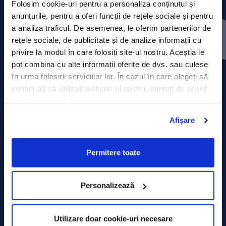
Folosim cookie-uri pentru a personaliza conținutul și
anunțurile, pentru a oferi funcții de rețele sociale și pentru
Press releases
a analiza traficul. De asemenea, le oferim partenerilor de
rețele sociale, de publicitate și de analize informații cu
Privacy Policy
privire la modul în care folosiți site-ul nostru. Aceștia le
pot combina cu alte informații oferite de dvs. sau culese
Contact
în urma folosirii serviciilor lor. În cazul în care alegeți să
continuați să utilizați website-ul nostru, sunteți de acord
Data Processing policy
cu utilizarea modulelor noastre cookie.
Terms and Conditions
Afişare
Cookie policy
Permitere toate
Personalizează
Utilizare doar cookie-uri necesare