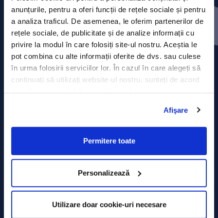
Press releases
anunțurile, pentru a oferi funcții de rețele sociale și pentru
a analiza traficul. De asemenea, le oferim partenerilor de
Privacy Policy
rețele sociale, de publicitate și de analize informații cu
privire la modul în care folosiți site-ul nostru. Aceștia le
Contact
pot combina cu alte informații oferite de dvs. sau culese
în urma folosirii serviciilor lor. În cazul în care alegeți să
Data Processing policy
continuați să utilizați website-ul nostru, sunteți de acord
cu utilizarea modulelor noastre cookie.
Terms and Conditions
Afişare
Cookie policy
Permitere toate
Personalizează
Utilizare doar cookie-uri necesare