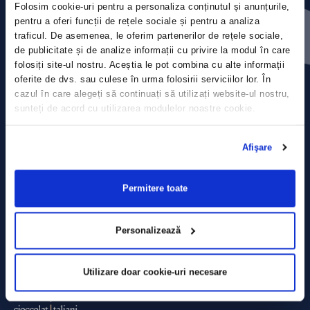
Folosim cookie-uri pentru a personaliza conținutul și anunțurile,
Press releases
pentru a oferi funcții de rețele sociale și pentru a analiza
traficul. De asemenea, le oferim partenerilor de rețele sociale,
Privacy Policy
de publicitate și de analize informații cu privire la modul în care
folosiți site-ul nostru. Aceștia le pot combina cu alte informații
Contact
oferite de dvs. sau culese în urma folosirii serviciilor lor. În
cazul în care alegeți să continuați să utilizați website-ul nostru,
sunteți de acord cu utilizarea modulelor noastre cookie.
Data Processing policy
Terms and Conditions
Afişare
Cookie policy
Permitere toate
Personalizează
Utilizare doar cookie-uri necesare