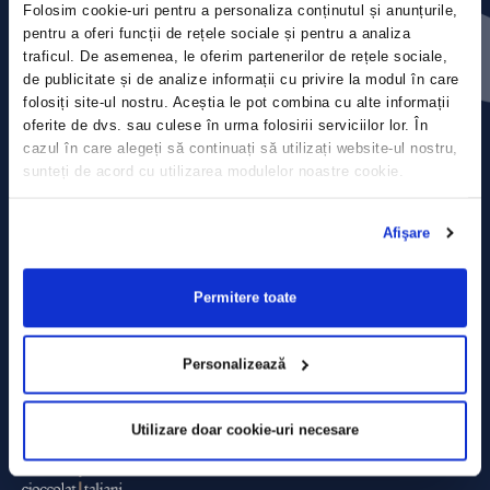
Folosim cookie-uri pentru a personaliza conținutul și anunțurile,
Press releases
pentru a oferi funcții de rețele sociale și pentru a analiza
traficul. De asemenea, le oferim partenerilor de rețele sociale,
Privacy Policy
de publicitate și de analize informații cu privire la modul în care
folosiți site-ul nostru. Aceștia le pot combina cu alte informații
Contact
oferite de dvs. sau culese în urma folosirii serviciilor lor. În
cazul în care alegeți să continuați să utilizați website-ul nostru,
sunteți de acord cu utilizarea modulelor noastre cookie.
Data Processing policy
Terms and Conditions
Afişare
Cookie policy
Permitere toate
Personalizează
Utilizare doar cookie-uri necesare