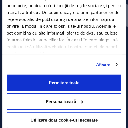
Press releases
anunțurile, pentru a oferi funcții de rețele sociale și pentru
a analiza traficul. De asemenea, le oferim partenerilor de
Privacy Policy
rețele sociale, de publicitate și de analize informații cu
privire la modul în care folosiți site-ul nostru. Aceștia le
Contact
pot combina cu alte informații oferite de dvs. sau culese
în urma folosirii serviciilor lor. În cazul în care alegeți să
Data Processing policy
continuați să utilizați website-ul nostru, sunteți de acord
cu utilizarea modulelor noastre cookie.
Terms and Conditions
Afişare
Cookie policy
Permitere toate
Personalizează
Utilizare doar cookie-uri necesare