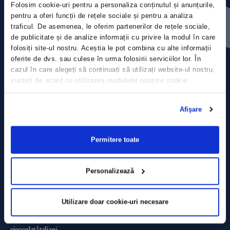
Folosim cookie-uri pentru a personaliza conținutul și anunțurile,
Press releases
pentru a oferi funcții de rețele sociale și pentru a analiza
traficul. De asemenea, le oferim partenerilor de rețele sociale,
Privacy Policy
de publicitate și de analize informații cu privire la modul în care
folosiți site-ul nostru. Aceștia le pot combina cu alte informații
Contact
oferite de dvs. sau culese în urma folosirii serviciilor lor. În
cazul în care alegeți să continuați să utilizați website-ul nostru,
sunteți de acord cu utilizarea modulelor noastre cookie.
Data Processing policy
Terms and Conditions
Afişare
Cookie policy
Permitere toate
Personalizează
Utilizare doar cookie-uri necesare