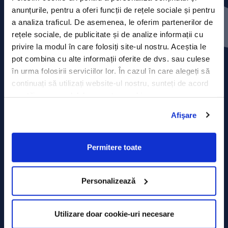
Press releases
anunțurile, pentru a oferi funcții de rețele sociale și pentru
a analiza traficul. De asemenea, le oferim partenerilor de
Privacy Policy
rețele sociale, de publicitate și de analize informații cu
privire la modul în care folosiți site-ul nostru. Aceștia le
Contact
pot combina cu alte informații oferite de dvs. sau culese
în urma folosirii serviciilor lor. În cazul în care alegeți să
Data Processing policy
continuați să utilizați website-ul nostru, sunteți de acord
cu utilizarea modulelor noastre cookie.
Terms and Conditions
Afişare
Cookie policy
Permitere toate
Personalizează
Utilizare doar cookie-uri necesare