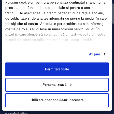
Folosim cookie-uri pentru a personaliza conținutul și anunțurile,
Press releases
pentru a oferi funcții de rețele sociale și pentru a analiza
traficul. De asemenea, le oferim partenerilor de rețele sociale,
Privacy Policy
de publicitate și de analize informații cu privire la modul în care
folosiți site-ul nostru. Aceștia le pot combina cu alte informații
Contact
oferite de dvs. sau culese în urma folosirii serviciilor lor. În
cazul în care alegeți să continuați să utilizați website-ul nostru,
sunteți de acord cu utilizarea modulelor noastre cookie.
Data Processing policy
Terms and Conditions
Afişare
Cookie policy
Permitere toate
Personalizează
Utilizare doar cookie-uri necesare