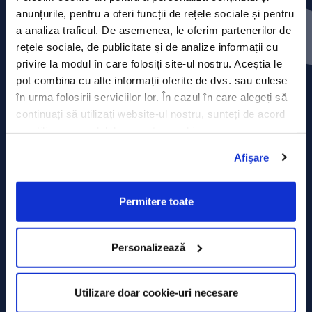
Press releases
anunțurile, pentru a oferi funcții de rețele sociale și pentru
a analiza traficul. De asemenea, le oferim partenerilor de
Privacy Policy
rețele sociale, de publicitate și de analize informații cu
privire la modul în care folosiți site-ul nostru. Aceștia le
Contact
pot combina cu alte informații oferite de dvs. sau culese
în urma folosirii serviciilor lor. În cazul în care alegeți să
Data Processing policy
continuați să utilizați website-ul nostru, sunteți de acord
cu utilizarea modulelor noastre cookie.
Terms and Conditions
Afişare
Cookie policy
Permitere toate
Personalizează
Utilizare doar cookie-uri necesare