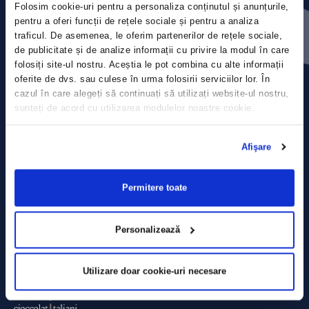
Folosim cookie-uri pentru a personaliza conținutul și anunțurile,
Press releases
pentru a oferi funcții de rețele sociale și pentru a analiza
traficul. De asemenea, le oferim partenerilor de rețele sociale,
Privacy Policy
de publicitate și de analize informații cu privire la modul în care
folosiți site-ul nostru. Aceștia le pot combina cu alte informații
Contact
oferite de dvs. sau culese în urma folosirii serviciilor lor. În
cazul în care alegeți să continuați să utilizați website-ul nostru,
sunteți de acord cu utilizarea modulelor noastre cookie.
Data Processing policy
Terms and Conditions
Afişare
Cookie policy
Permitere toate
Personalizează
Utilizare doar cookie-uri necesare