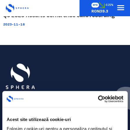
SFG
-0.25%
RON39.3
Q3 2023 Results conference calls recording
2023-11-16
Acest site utilizează cookie-uri
Folosim cookie-uri pentru a personaliza conținutul și