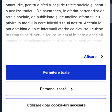
Press releases
anunțurile, pentru a oferi funcții de rețele sociale și pentru
a analiza traficul. De asemenea, le oferim partenerilor de
Privacy Policy
rețele sociale, de publicitate și de analize informații cu
privire la modul în care folosiți site-ul nostru. Aceștia le
Contact
pot combina cu alte informații oferite de dvs. sau culese
în urma folosirii serviciilor lor. În cazul în care alegeți să
Data Processing policy
continuați să utilizați website-ul nostru, sunteți de acord
cu utilizarea modulelor noastre cookie.
Terms and Conditions
Afişare
Cookie policy
Permitere toate
Personalizează
Utilizare doar cookie-uri necesare