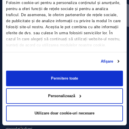
Folosim cookie-uri pentru a personaliza conținutul și anunțurile,
Press releases
pentru a oferi funcții de rețele sociale și pentru a analiza
traficul. De asemenea, le oferim partenerilor de rețele sociale,
Privacy Policy
de publicitate și de analize informații cu privire la modul în care
folosiți site-ul nostru. Aceștia le pot combina cu alte informații
Contact
oferite de dvs. sau culese în urma folosirii serviciilor lor. În
cazul în care alegeți să continuați să utilizați website-ul nostru,
sunteți de acord cu utilizarea modulelor noastre cookie.
Data Processing policy
Terms and Conditions
Afişare
Cookie policy
Permitere toate
Personalizează
Utilizare doar cookie-uri necesare