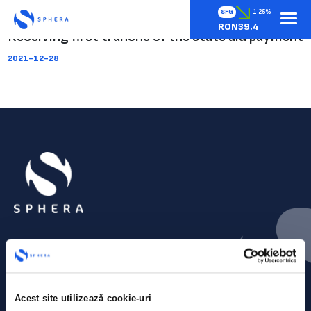
SFG
-1.25%
RON39.4
Receiving first tranche of the state aid payment
2021-12-28
Acest site utilizează cookie-uri