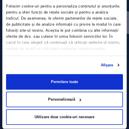
Folosim cookie-uri pentru a personaliza conținutul și anunțurile,
Press releases
pentru a oferi funcții de rețele sociale și pentru a analiza
traficul. De asemenea, le oferim partenerilor de rețele sociale,
de publicitate și de analize informații cu privire la modul în care
Privacy Policy
folosiți site-ul nostru. Aceștia le pot combina cu alte informații
oferite de dvs. sau culese în urma folosirii serviciilor lor. În
Contact
cazul în care alegeți să continuați să utilizați website-ul nostru,
sunteți de acord cu utilizarea modulelor noastre cookie.
Data Processing policy
Afişare
Terms and Conditions
Cookie policy
Permitere toate
Personalizează
Utilizare doar cookie-uri necesare