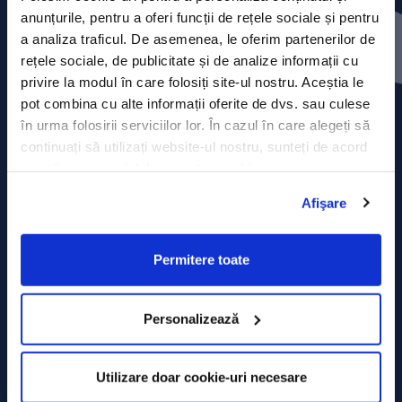
Press releases
anunțurile, pentru a oferi funcții de rețele sociale și pentru
a analiza traficul. De asemenea, le oferim partenerilor de
Privacy Policy
rețele sociale, de publicitate și de analize informații cu
privire la modul în care folosiți site-ul nostru. Aceștia le
Contact
pot combina cu alte informații oferite de dvs. sau culese
în urma folosirii serviciilor lor. În cazul în care alegeți să
Data Processing policy
continuați să utilizați website-ul nostru, sunteți de acord
cu utilizarea modulelor noastre cookie.
Terms and Conditions
Afişare
Cookie policy
Permitere toate
Personalizează
Utilizare doar cookie-uri necesare