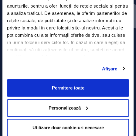
Press releases
anunțurile, pentru a oferi funcții de rețele sociale și pentru
a analiza traficul. De asemenea, le oferim partenerilor de
Privacy Policy
rețele sociale, de publicitate și de analize informații cu
privire la modul în care folosiți site-ul nostru. Aceștia le
Contact
pot combina cu alte informații oferite de dvs. sau culese
în urma folosirii serviciilor lor. În cazul în care alegeți să
Data Processing policy
continuați să utilizați website-ul nostru, sunteți de acord
cu utilizarea modulelor noastre cookie.
Terms and Conditions
Afişare
Cookie policy
Permitere toate
Personalizează
Utilizare doar cookie-uri necesare