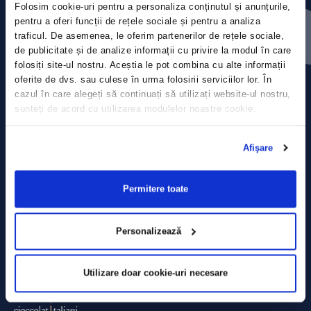
Folosim cookie-uri pentru a personaliza conținutul și anunțurile,
Press releases
pentru a oferi funcții de rețele sociale și pentru a analiza
traficul. De asemenea, le oferim partenerilor de rețele sociale,
Privacy Policy
de publicitate și de analize informații cu privire la modul în care
folosiți site-ul nostru. Aceștia le pot combina cu alte informații
Contact
oferite de dvs. sau culese în urma folosirii serviciilor lor. În
cazul în care alegeți să continuați să utilizați website-ul nostru,
sunteți de acord cu utilizarea modulelor noastre cookie.
Data Processing policy
Terms and Conditions
Afişare
Cookie policy
Permitere toate
Personalizează
Utilizare doar cookie-uri necesare