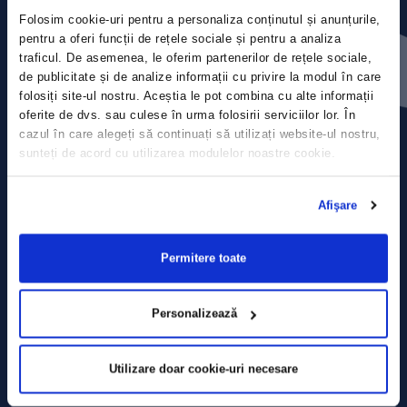
Folosim cookie-uri pentru a personaliza conținutul și anunțurile,
Press releases
pentru a oferi funcții de rețele sociale și pentru a analiza
traficul. De asemenea, le oferim partenerilor de rețele sociale,
de publicitate și de analize informații cu privire la modul în care
Privacy Policy
folosiți site-ul nostru. Aceștia le pot combina cu alte informații
oferite de dvs. sau culese în urma folosirii serviciilor lor. În
Contact
cazul în care alegeți să continuați să utilizați website-ul nostru,
sunteți de acord cu utilizarea modulelor noastre cookie.
Data Processing policy
Afişare
Terms and Conditions
Cookie policy
Permitere toate
Personalizează
Utilizare doar cookie-uri necesare